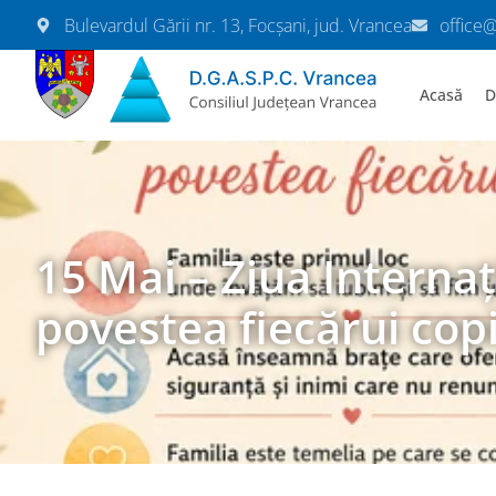
Bulevardul Gării nr. 13, Focșani, jud. Vrancea
office
Acasă
D
15 Mai – Ziua Internaț
povestea fiecărui copi