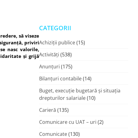
CATEGORII
redere, să viseze
Achiziții publice
(15)
iguranță, priviri
se nasc valorile,
Activități
(538)
daritate și grijă
Anunțuri
(175)
Bilanțuri contabile
(14)
Buget, execuție bugetară și situația
drepturilor salariale
(10)
Carieră
(135)
Comunicare cu UAT – uri
(2)
Comunicate
(130)