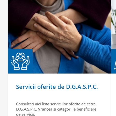
Servicii oferite de D.G.A.S.P.C.
Consultați aici lista serviciilor oferite de către
D.G.A.S.P.C. Vrancea și categoriile beneficiare
de servicii.