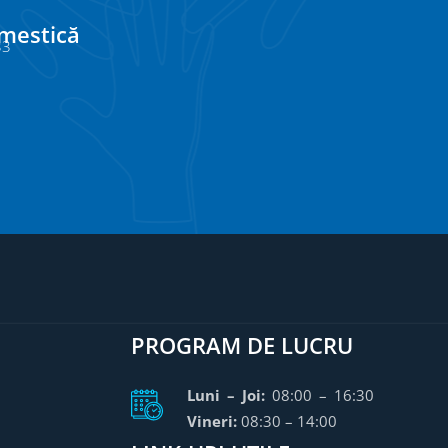
omestică
33
PROGRAM DE LUCRU
Luni – Joi:
08:00 – 16:30
Vineri:
08:30 – 14:00