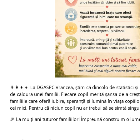
👨‍👩‍👧‍👦 La DGASPC Vrancea, știm că dincolo de statistici și
de căldura unei familii. Fiecare copil merită șansa de a creșt
familiile care oferă iubire, speranță și lumină în viața copiil
cei mici. Pentru că niciun copil nu ar trebui să se simtă singu
🎉 La mulți ani tuturor familiilor! Împreună construim o lume