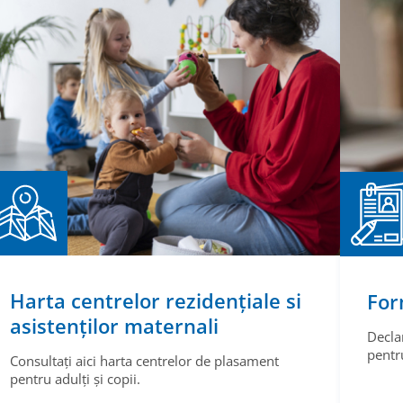
Harta centrelor rezidențiale si
For
asistenților maternali
Decla
pentru
Consultați aici harta centrelor de plasament
pentru adulți și copii.