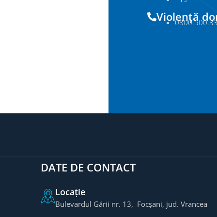
Violență d
0800.500.3
DATE DE CONTACT
Locație
Bulevardul Gării nr. 13, Focșani, jud. Vrancea