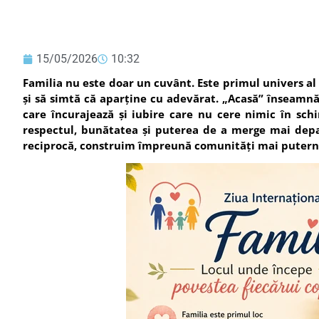
15/05/2026
10:32
Familia nu este doar un cuvânt. Este primul univers al 
și să simtă că aparține cu adevărat. „Acasă” înseamnă
care încurajează și iubire care nu cere nimic în schi
respectul, bunătatea și puterea de a merge mai departe
reciprocă, construim împreună comunități mai puternice