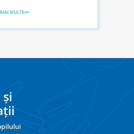
 MAI MULTE
 și
ții
pilului