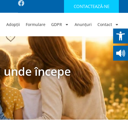
CONTACTEAZĂ-NE
Adopții
Formulare
GDPR
Anunțuri
Contact
Deschide b
ul unde începe