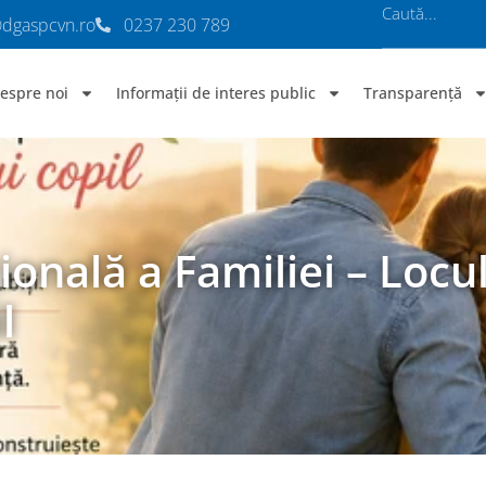
@dgaspcvn.ro
0237 230 789
espre noi
Informații de interes public
Transparență
ională a Familiei – Loc
l