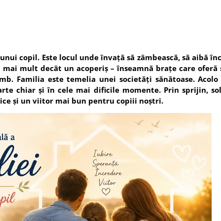
unui copil. Este locul unde învață să zâmbească, să aibă înc
 mai mult decât un acoperiș – înseamnă brațe care oferă s
mb. Familia este temelia unei societăți sănătoase. Acolo 
 chiar și în cele mai dificile momente. Prin sprijin, soli
 și un viitor mai bun pentru copiii noștri.