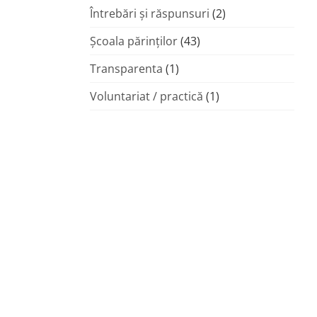
Întrebări și răspunsuri
(2)
Şcoala părinţilor
(43)
Transparenta
(1)
Voluntariat / practică
(1)