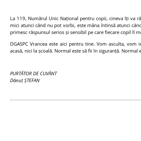
La 119, Numărul Unic Național pentru copii, cineva îți va răs
mici atunci când nu pot vorbi, este mâna întinsă atunci când
primesc răspunsul serios și sensibil pe care fiecare copil îl m
DGASPC Vrancea este aici pentru tine. Vom asculta, vom int
acasă, nici la școală. Normal este să fii în siguranță. Normal es
PURTĂTOR DE CUVÂNT
Dănuț ȘTEFAN