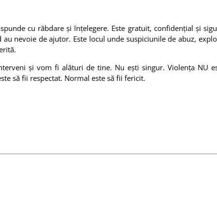
punde cu răbdare și înțelegere. Este gratuit, confidențial și sigu
 au nevoie de ajutor. Este locul unde suspiciunile de abuz, explo
erită.
erveni și vom fi alături de tine. Nu ești singur. Violența NU es
te să fii respectat. Normal este să fii fericit.