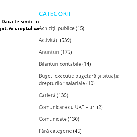
CATEGORII
. Dacă te simți în
Achiziții publice
(15)
jat. Ai dreptul să
Activități
(539)
Anunțuri
(175)
Bilanțuri contabile
(14)
Buget, execuție bugetară și situația
drepturilor salariale
(10)
Carieră
(135)
Comunicare cu UAT – uri
(2)
Comunicate
(130)
Fără categorie
(45)