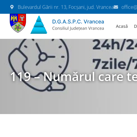
Bulevardul Gării nr. 13, Focșani, jud. Vrancea
office
Acasă
D
119 – Numărul care te