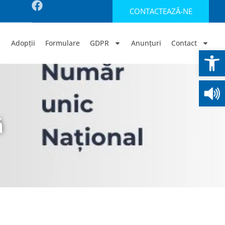
CONTACTEAZĂ-NE
Adopții
Formulare
GDPR
Anunțuri
Contact
Deschide b
ă