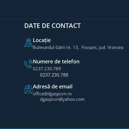
DATE DE CONTACT
Locație
Bulevardul Gării nr. 13, Focșani, jud. Vrancea
Numere de telefon
0237.230.789
0237.230.788
Adresă de email
office@dgaspcvn.ro
dgaspcvn@yahoo.com