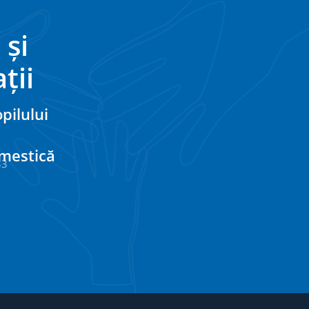
 și
ții
pilului
omestică
33