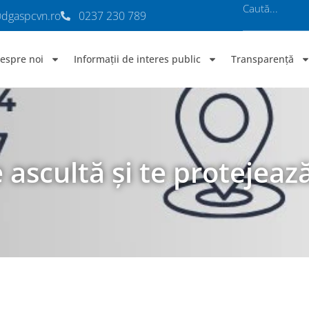
@dgaspcvn.ro
0237 230 789
espre noi
Informații de interes public
Transparență
 ascultă și te protejeaz