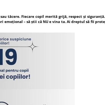
sau tăcere. Fiecare copil merită grijă, respect și siguranță
ori emoțional – să știi că NU e vina ta. Ai dreptul să fii prote