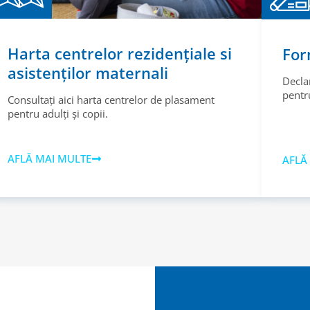
Harta centrelor rezidențiale si
For
asistenților maternali
Decla
pentru
Consultați aici harta centrelor de plasament
pentru adulți și copii.
AFLĂ MAI MULTE
AFLĂ